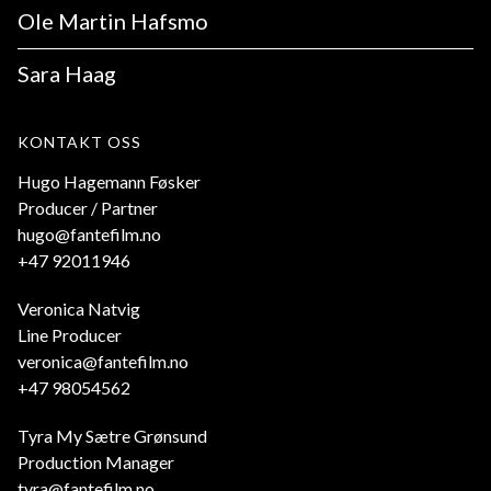
Ole Martin Hafsmo
Sara Haag
KONTAKT OSS
Hugo Hagemann Føsker
Producer / Partner
hugo@fantefilm.no
+47 92011946
Veronica Natvig
Line Producer
veronica@fantefilm.no
+47 98054562
Tyra My Sætre Grønsund
Production Manager
tyra@fantefilm.no